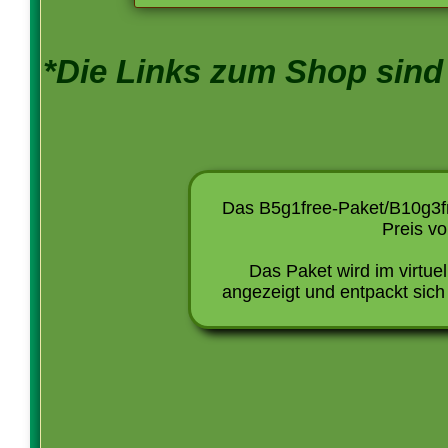
*Die Links zum Shop sind
Das B5g1free-Paket/B10g3fr
Preis vo
Das Paket wird im virtue
angezeigt und entpackt sich