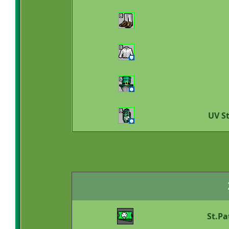
UV St
St.Pa