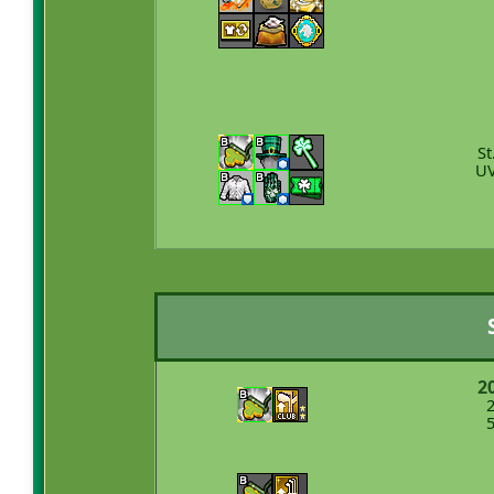
St
UV
20
2
5