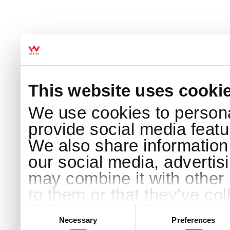
This website uses cooki
We use cookies to persona
provide social media featur
We also share information 
our social media, advertis
may combine it with other 
to them or that they’ve col
services.
Consent
Selection
Necessary
Preferences