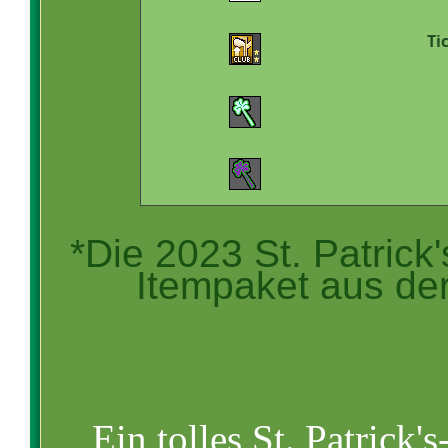
Ti
*Die 2023 St. Patrick'
Itempaket aus de
Ein tolles St. Patric