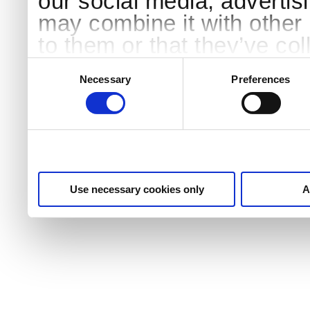
our social media, advertis
may combine it with other 
to them or that they’ve col
services.
Consent
Selection
Necessary
Preferences
Use necessary cookies only
A