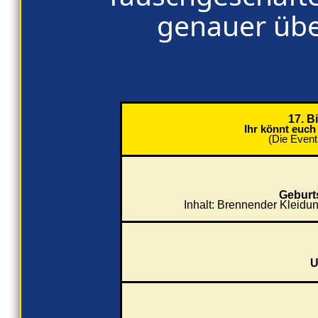
genauer üb
17. B
Ihr könnt euch
(Die Event
Geburt
Inhalt: Brennender Kleidu
U