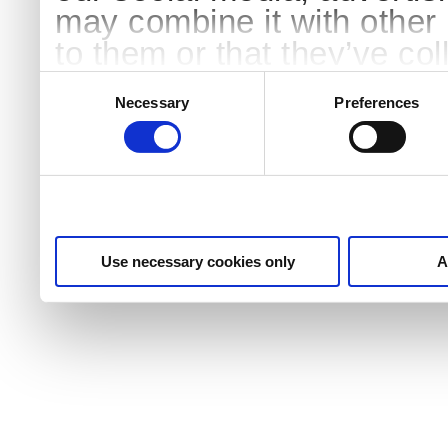
may combine it with other 
to them or that they’ve col
services.
Consent
Selection
Necessary
Preferences
Use necessary cookies only
A