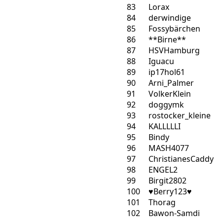
83
Lorax
84
derwindige
85
Fossybärchen
86
**Birne**
87
HSVHamburg
88
Iguacu
89
ip17hol61
90
Arni_Palmer
91
VolkerKlein
92
doggymk
93
rostocker_kleine
94
KALLLLLI
95
Bindy
96
MASH4077
97
ChristianesCaddy
98
ENGEL2
99
Birgit2802
100
♥Berry123♥
101
Thorag
102
Bawon-Samdi