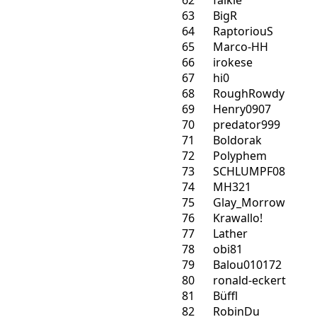
62
falkie
63
BigR
64
RaptoriouS
65
Marco-HH
66
irokese
67
hi0
68
RoughRowdy
69
Henry0907
70
predator999
71
Boldorak
72
Polyphem
73
SCHLUMPF08
74
MH321
75
Glay_Morrow
76
Krawallo!
77
Lather
78
obi81
79
Balou010172
80
ronald-eckert
81
Büffl
82
RobinDu