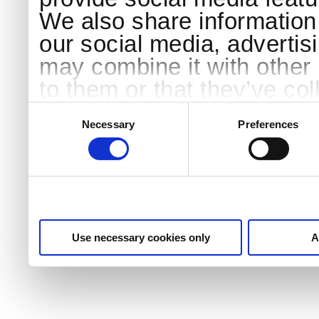
We also share information 
our social media, advertis
may combine it with other 
to them or that they’ve col
services.
Consent
Selection
Necessary
Preferences
Use necessary cookies only
A