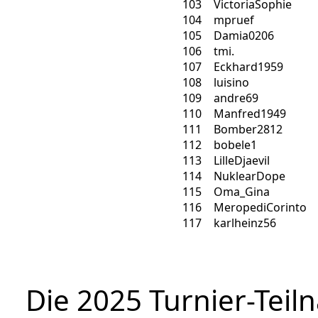
103
VictoriaSophie
104
mpruef
105
Damia0206
106
tmi.
107
Eckhard1959
108
luisino
109
andre69
110
Manfred1949
111
Bomber2812
112
bobele1
113
LilleDjaevil
114
NuklearDope
115
Oma_Gina
116
MeropediCorinto
117
karlheinz56
Die 2025 Turnier-Teil