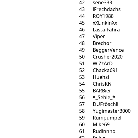
42
sene333
43
lFrechdachs
44
ROY1988
45
xXLinkinXx
46
Lasta-Fahra
47
Viper
48
Brechor
49
BeggerVence
50
Crusher2020
51
W!ZzArD
52
Chacka691
53
Huehsi
54
ChrisKN
55
BARBier
56
*_Sehle_*
57
DUFröschli
58
Yugimaster3000
59
Rumpumpel
60
Mike69
61
Rudinnho