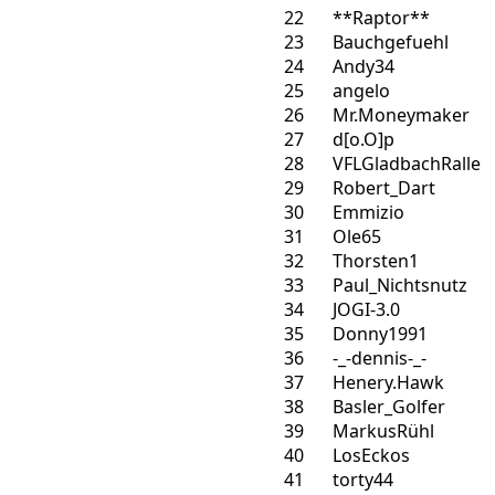
22
**Raptor**
23
Bauchgefuehl
24
Andy34
25
angelo
26
Mr.Moneymaker
27
d[o.O]p
28
VFLGladbachRalle
29
Robert_Dart
30
Emmizio
31
Ole65
32
Thorsten1
33
Paul_Nichtsnutz
34
JOGI-3.0
35
Donny1991
36
-_-dennis-_-
37
Henery.Hawk
38
Basler_Golfer
39
MarkusRühl
40
LosEckos
41
torty44