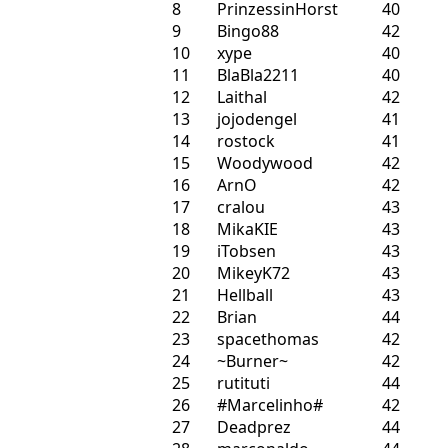
8
PrinzessinHorst
40
9
Bingo88
42
10
xype
40
11
BlaBla2211
40
12
Laithal
42
13
jojodengel
41
14
rostock
41
15
Woodywood
42
16
ArnO
42
17
cralou
43
18
MikaKIE
43
19
iTobsen
43
20
MikeyK72
43
21
Hellball
43
22
Brian
44
23
spacethomas
42
24
~Burner~
42
25
rutituti
44
26
#Marcelinho#
42
27
Deadprez
44