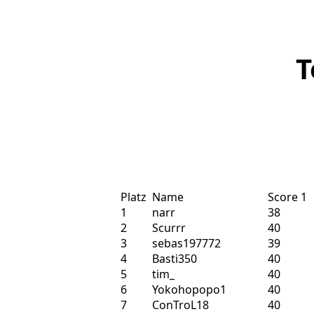
T
Platz
Name
Score 1
1
narr
38
2
Scurrr
40
3
sebas197772
39
4
Basti350
40
5
tim_
40
6
Yokohopopo1
40
7
ConTroL18
40