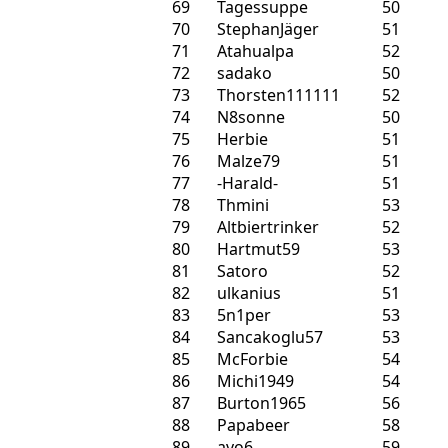
69
Tagessuppe
50
70
StephanJäger
51
71
Atahualpa
52
72
sadako
50
73
Thorsten111111
52
74
N8sonne
50
75
Herbie
51
76
Malze79
51
77
-Harald-
51
78
Thmini
53
79
Altbiertrinker
52
80
Hartmut59
53
81
Satoro
52
82
ulkanius
51
83
5n1per
53
84
Sancakoglu57
53
85
McForbie
54
86
Michi1949
54
87
Burton1965
56
88
Papabeer
58
89
avo6
59