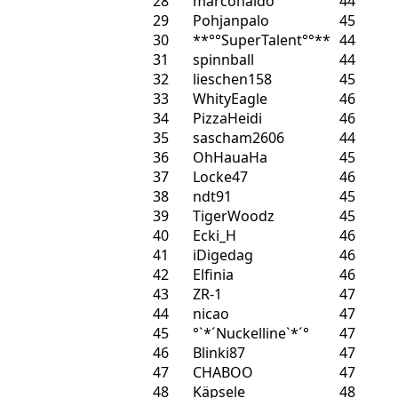
28
marconaldo
44
29
Pohjanpalo
45
30
**°°SuperTalent°°**
44
31
spinnball
44
32
lieschen158
45
33
WhityEagle
46
34
PizzaHeidi
46
35
sascham2606
44
36
OhHauaHa
45
37
Locke47
46
38
ndt91
45
39
TigerWoodz
45
40
Ecki_H
46
41
iDigedag
46
42
Elfinia
46
43
ZR-1
47
44
nicao
47
45
°`*´Nuckelline`*´°
47
46
Blinki87
47
47
CHABOO
47
48
Käpsele
48