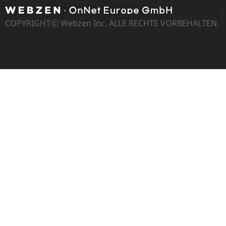
COPYRIGHTⓒ Webzen Inc. ALLE RECHTE VORBEHALTEN.