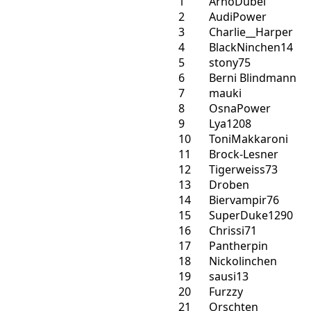
1
ArnoDübel
2
AudiPower
3
Charlie__Harper
4
BlackNinchen14
5
stony75
6
Berni Blindmann
7
mauki
8
OsnaPower
9
Lya1208
10
ToniMakkaroni
11
Brock-Lesner
12
Tigerweiss73
13
Droben
14
Biervampir76
15
SuperDuke1290
16
Chrissi71
17
Pantherpin
18
Nickolinchen
19
sausi13
20
Furzzy
21
Orschten