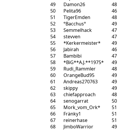
49
Damon26
48
50
Pelita96
46
51
TigerEmden
48
52
°Bacchus°
49
53
Semmelhack
47
54
stevven
47
55
*Kerkermeister*
49
56
Jabirah
46
57
Bambibi
47
58
*BiG**A.J.**1975*
49
59
Rudi_Rammler
48
60
OrangeBud95
49
61
Andreas270763
49
62
skippy
49
63
chiefapproach
48
64
senogarrat
50
65
Mork_vom_Ork*
51
66
Fränky1
51
67
reinerhase
51
68
JimboWarrior
49