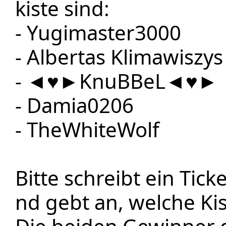
kiste sind:
- Yugimaster3000
- Albertas Klimawiszys
- ◄♥►KnuBBeL◄♥►
- Damia0206
- TheWhiteWolf
Bitte schreibt ein Ti
nd gebt an, welche Kis