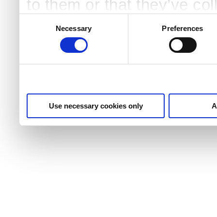
to them or that they’ve col
services.
Consent
Selection
Necessary
Preferences
Use necessary cookies only
A