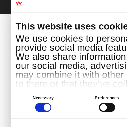
This website uses cooki
We use cookies to persona
provide social media featur
We also share information 
our social media, advertis
may combine it with other 
to them or that they’ve col
services.
Consent
Selection
Necessary
Preferences