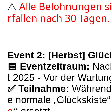
Alle Belohnungen s
⚠️
rfallen nach 30 Tagen.
Event 2: [Herbst] Glü
📅
Eventzeitraum:
Nac
t 2025 - Vor der Wartu
✅ Teilnahme
:
Während 
e normale „Glückskiste
e
“
ersetzt.