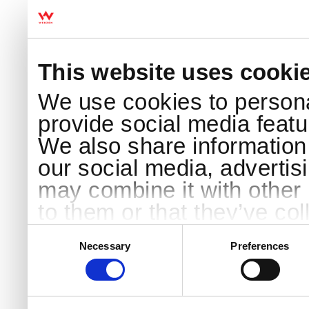
This website uses cooki
We use cookies to persona
provide social media featur
We also share information 
our social media, advertis
may combine it with other 
to them or that they’ve col
services.
Consent
Selection
Necessary
Preferences