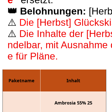
👑
Belohnungen:
[Herb
⚠️
Die
[Herbst] Glückski
⚠️
Die Inhalte der [Herbs
ndelbar, mit Ausnahme d
e für Pläne.
Paketname
Inhalt
Ambrosia 55% 25