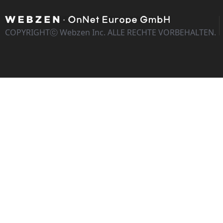
COPYRIGHTⓒ Webzen Inc. ALLE RECHTE VORBEHALTEN.