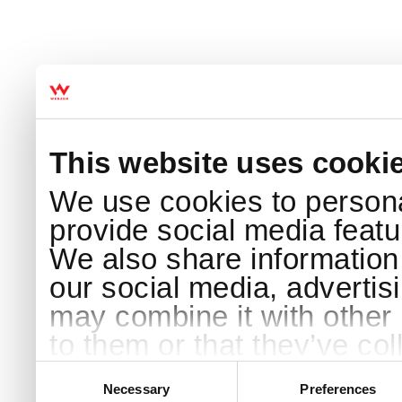
This website uses cooki
We use cookies to persona
provide social media featur
We also share information 
our social media, advertis
may combine it with other 
to them or that they’ve col
services.
Consent
Selection
Necessary
Preferences