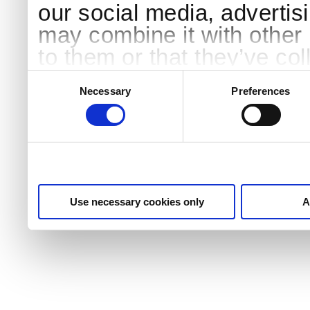
our social media, advertis
may combine it with other 
to them or that they’ve col
services.
Consent
Selection
Necessary
Preferences
Use necessary cookies only
A