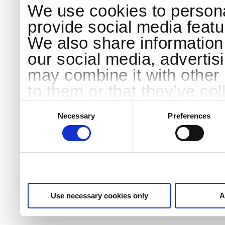
We use cookies to persona
provide social media featur
We also share information 
our social media, advertis
may combine it with other 
to them or that they’ve col
services.
Consent
Selection
Necessary
Preferences
Use necessary cookies only
A