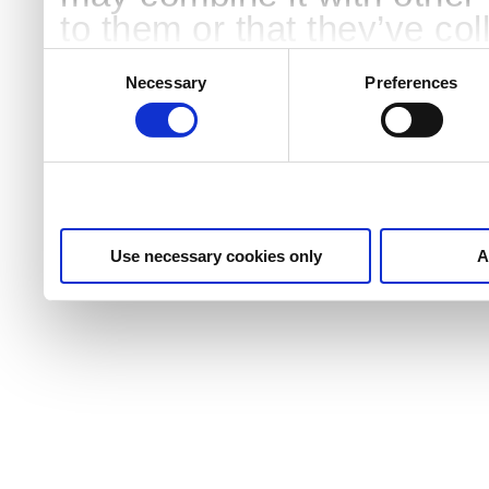
to them or that they’ve col
services.
Consent
Selection
Necessary
Preferences
Use necessary cookies only
A