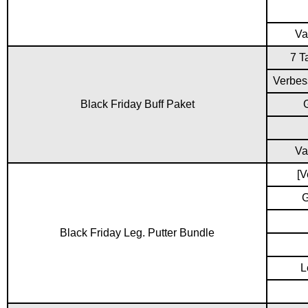
Va
7 T
Verbes
Black Friday Buff Paket
Va
[V
G
Black Friday Leg. Putter Bundle
L