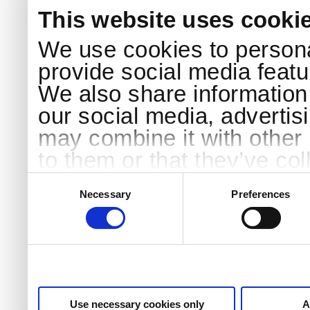
This website uses cooki
We use cookies to persona
provide social media featur
We also share information 
our social media, advertis
may combine it with other 
to them or that they’ve col
services.
Consent
Selection
Necessary
Preferences
Use necessary cookies only
A