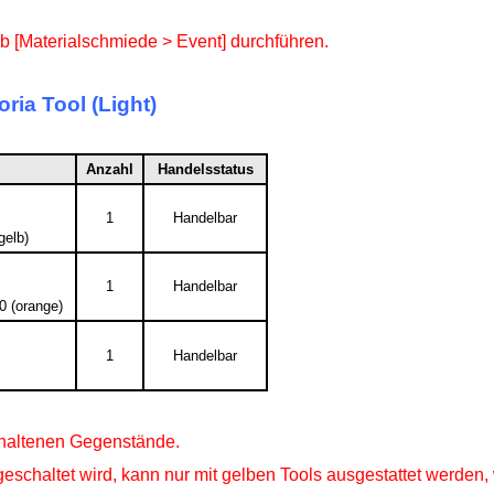
ab [Materialschmiede > Event] durchführen.
oria Tool (Light)
Anzahl
Handelsstatus
1
Handelbar
gelb)
1
Handelbar
0 (orange)
1
Handelbar
nthaltenen Gegenstände.
reigeschaltet wird, kann nur mit gelben Tools ausgestattet werden