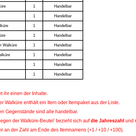
üre
1
Handelbar
1
Handelbar
lküre
1
Handelbar
üre
1
Handelbar
er Walküre
1
Handelbar
alküre
1
Handelbar
1
Handelbar
1
Handelbar
 ihr einen der Inhalte.
 Walküre enthält ein Item oder Itempaket aus der Liste.
en Gegenstände sind alle handelbar.
egen der Walküre-Beutel' bezieht sich auf
die Jahreszahl
und n
ihr an der Zahl am Ende des Itemnamens (+1 / +10 / +100).