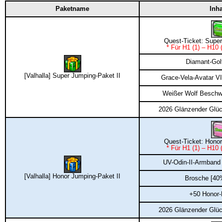
Paketname
Inha
Quest-Ticket: Supe
* Für H1 (1) – H10
Diamant-Gol
[Valhalla] Super Jumping-Paket II
Grace-Vela-Avatar VI
Weißer Wolf Beschw
2026 Glänzender Glü
Quest-Ticket: Hono
* Für H1 (1) – H10
UV-Odin-II-Armband
[Valhalla] Honor Jumping-Paket II
Brosche [40
+50 Honor-
2026 Glänzender Glü