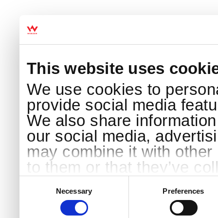
This website uses cooki
We use cookies to persona
provide social media featur
We also share information 
our social media, advertis
may combine it with other 
to them or that they’ve col
services.
Consent
Selection
Necessary
Preferences