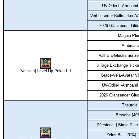
UV-Odin-II-Armband
Verbesserter Ballmarker A
2026 Glänzender Glü
Mageia Plu
Ambrosia
Valhalla-Glücksmünze
3 Tage Exchange Ticket
[Valhalla] Level-Up-Paket II-I
Grace-Vela-Avatar VI
UV-Odin-II-Armband
2026 Glänzender Glü
Theurgia
Brosche [40
[Versiegelt] Birdie-Plan
Zelos-Ball [70%] 