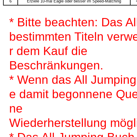
6
Erziele 10-mal Eagle oder besser im Speed-Matching
* Bitte beachten: Das A
bestimmten Titeln verw
r dem Kauf die
Beschränkungen.
* Wenn das All Jumpin
e damit begonnene Ques
ne
Wiederherstellung mögl