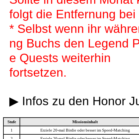
folgt die Entfernung be
* Selbst wenn ihr währ
ng Buchs den Legend Pro-
e Quests weiterhin
fortsetzen.
▶ Infos zu den Honor 
Stufe
Missionsinhalt
1
Erziele 20-mal Birdie oder besser im Speed-Matching
2
Erziele 20-mal Birdie oder besser im Speed-Matching