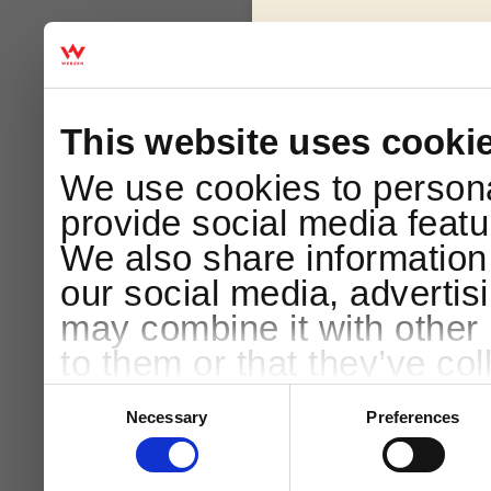
This website uses cooki
We use cookies to persona
provide social media featur
We also share information 
our social media, advertis
may combine it with other 
to them or that they’ve col
services.
Consent
Selection
Necessary
Preferences