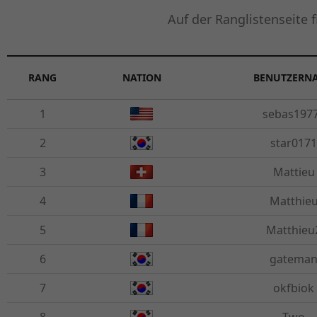
Auf der Ranglistenseite 
RANG
NATION
BENUTZERN
1
sebas197
2
star0171
3
Mattieu
4
Matthie
5
Matthieu
6
gatema
7
okfbiok