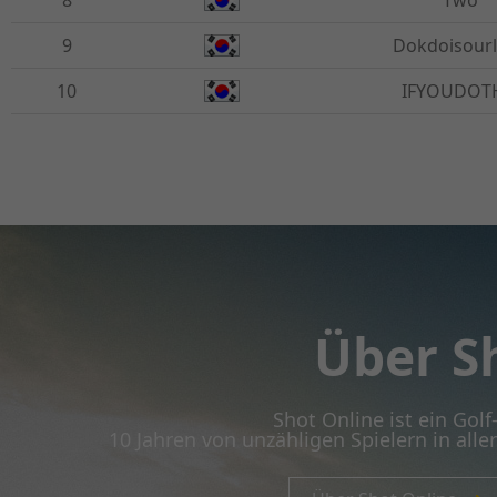
8
Two
9
Dokdoisour
10
IFYOUDOT
Über S
Shot Online ist ein Gol
10 Jahren von unzähligen Spielern in alle