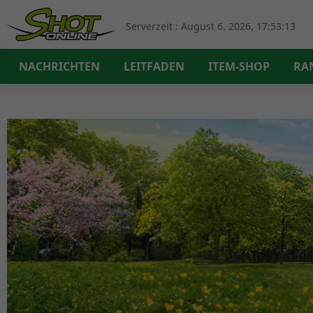
Serverzeit :
August 6. 2026, 17:53:14
NACHRICHTEN
LEITFADEN
ITEM-SHOP
RA
2
of
2