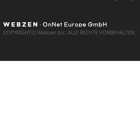
COPYRIGHTⓒ Webzen Inc. ALLE RECHTE VORBEHALTEN.