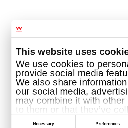
This website uses cooki
We use cookies to persona
provide social media featur
We also share information 
our social media, advertis
may combine it with other 
to them or that they’ve col
services.
Consent
Selection
Necessary
Preferences